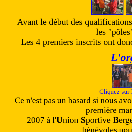
Avant le début des qualification
les "pôles
Les 4 premiers inscrits ont don
L'or
Cliquez sur 
Ce n'est pas un hasard si nous avo
première man
l'
U
nion
S
portive
B
erg
2007 à
bénévoles pour