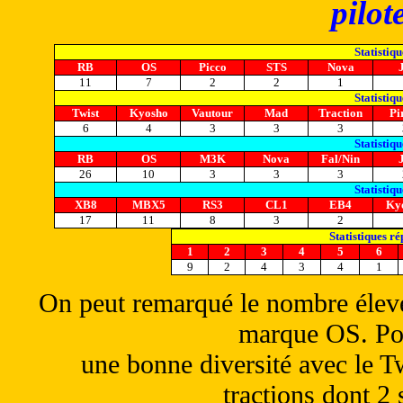
pilot
Statistiq
RB
OS
Picco
STS
Nova
11
7
2
2
1
Statistiq
Twist
Kyosho
Vautour
Mad
Traction
Pi
6
4
3
3
3
Statistiq
RB
OS
M3K
Nova
Fal/Nin
26
10
3
3
3
Statistiq
XB8
MBX5
RS3
CL1
EB4
Ky
17
11
8
3
2
Statistiques ré
1
2
3
4
5
6
9
2
4
3
4
1
On peut remarqué le nombre élevé
marque OS. Pou
une bonne diversité avec le Twi
tractions dont 2