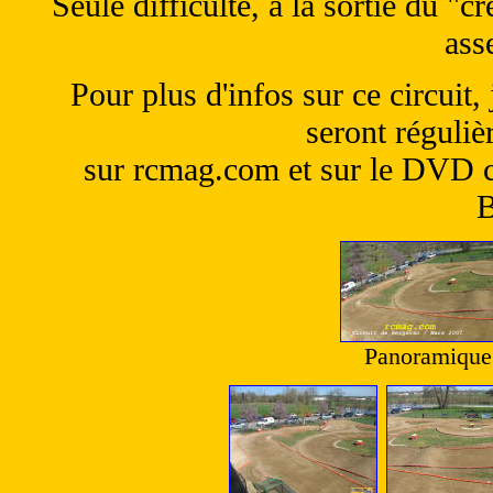
Seule difficulté, à la sortie du "c
ass
Pour plus d'infos sur ce circuit,
seront réguliè
sur rcmag.com et sur le DVD c
B
Panoramique 