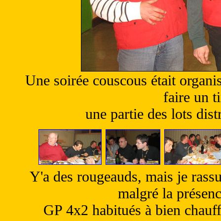
Une soirée couscous était organis
faire un t
une partie des lots dis
Y'a des rougeauds, mais je rassure
malgré la présenc
GP 4x2 habitués à bien chauffer