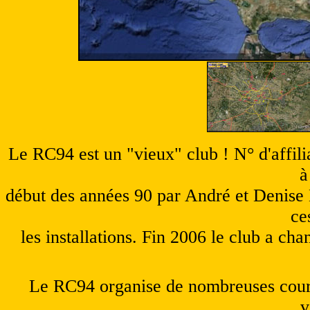
Le RC94 est un "vieux" club ! N° d'affilia
à
début des années 90 par André et Denise Ma
ce
les installations. Fin 2006 le club a ch
Le RC94 organise de nombreuses cour
v