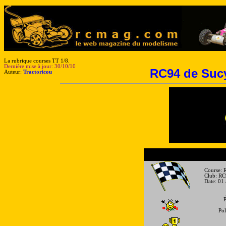
La rubrique courses TT 1/8.
Dernière mise à jour: 30/10/10
RC94
de Sucy
Auteur:
Tractoricou
Course: R
Club: RC94
Date: 01 a
Pol