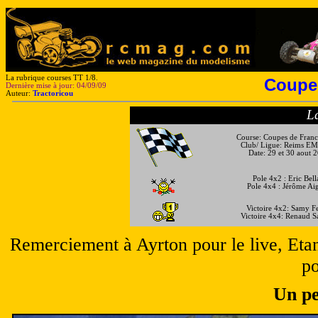
La rubrique courses TT 1/8.
Coupe 
Dernière mise à jour: 04/09/09
Auteur:
Tractoricou
La
Course: Coupes de Fran
Club/ Ligue: Reims EM
Date: 29 et 30 aout 
Pole 4x2 : Eric Bella
Pole 4x4 : Jérôme Ai
Victoire 4x2: Samy F
Victoire 4x4:
Renaud S
Remerciement à Ayrton pour le live, Etan
po
Un pe