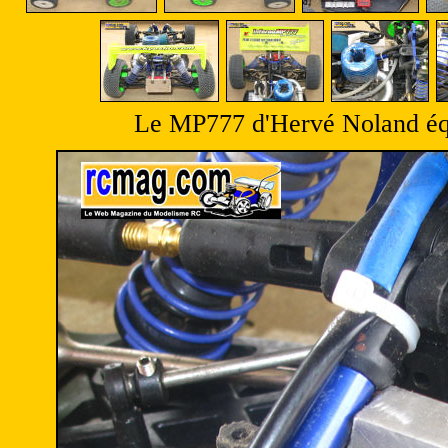
Le MP777 d'Hervé Noland équ