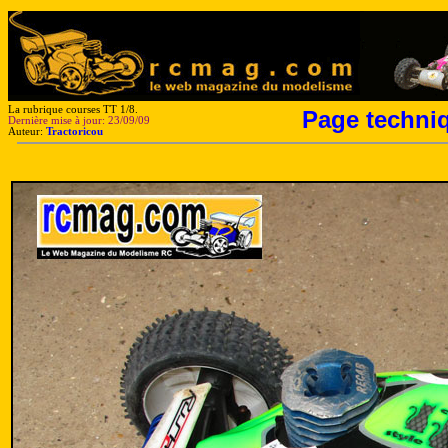
La rubrique courses TT 1/8.
Page techniq
Dernière mise à jour: 23/09/09
Auteur:
Tractoricou