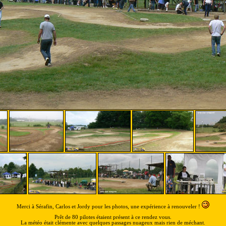
Merci à Sérafin, Carlos et Jordy pour les photos, une expérience à renouveler !
Prêt de 80 pilotes étaient présent à ce rendez vous.
La météo était clémente avec quelques passages nuageux mais rien de méchant.