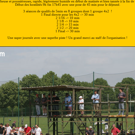
cheuse et poussiéreuses, rapide, légèrement humide en début de matinée et bien tannée à la fin de 
Début des hostilités 9h fin 17h45 avec une pose de 45 min pour le déjeuné.
3 séances de qualifs de 5min en 8 groupes dont 1 groupe 4x2 !
1 Final directe pour les 4x2 -> 30 min
2 1/16 -> 10 min
2 1/8 -> 10 min
2 1/4 -> 15 min
2 1/2 -> 20 min
1 Final -> 30 min
Une super journée avec une superbe piste ! Un grand merci au staff de l'organisation !