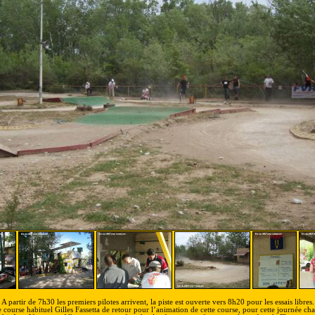
A partir de 7h30 les premiers pilotes arrivent, la piste est ouverte vers 8h20 pour les essais libres.
 course habituel Gilles Fassetta de retour pour l’animation de cette course, pour cette journée cha