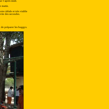
ur l’après midi.
e matin.
ire idéale et très visible
vite des secondes.
t de préparer les buggys.