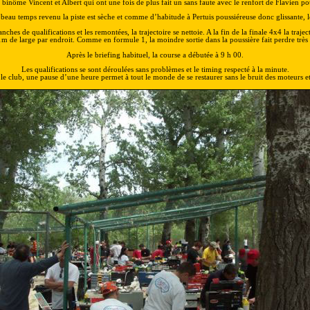
binôme Vincent et Albert qui ont une fois de plus fait un sans faute avec le renfort de Flavien po
 beau temps revenu la piste est sèche et comme d’habitude à Pertuis poussiéreuse donc glissante, l
ches de qualifications et les remontées, la trajectoire se nettoie. A la fin de la finale 4x4 la trajecto
1m de large par endroit. Comme en formule 1, la moindre sortie dans la poussière fait perdre très 
Après le briefing habituel
,
la course a débutée à 9 h 00.
Les qualifications se sont déroulées sans problèmes et le timing respecté à la minute.
 le club, une pause d’une heure permet à tout le monde de se restaurer sans le bruit des moteurs e