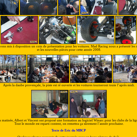
vons mis à disposition un coin de présentation pour les voitures. Mad Racing nous a présenté les 
et les nouvelles pièces pour cette année 2008.
Après la daube provençale, la piste est ré ouverte et les voitures tourneront toute l’après midi.
la matinée, Albert et Vincent ont proposé une formation au logiciel Winarc pour les clubs de la ligu
Tout le monde est reparti content, on remettra ça sûrement l’année prochaine.
Texte de Eric du MBCP