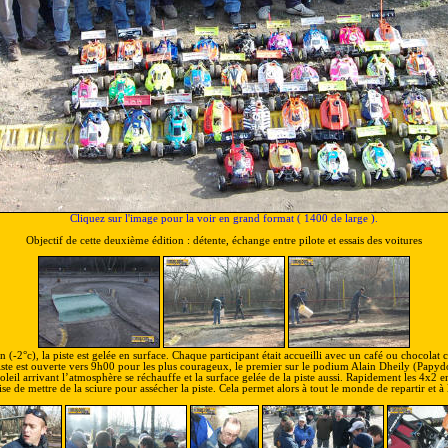
Cliquez sur l'image pour la voir en grand format ( 1400 de large ).
Objectif de cette deuxième édition : détente, échange entre pilote et essais des voitures
 (-2°c), la piste est gelée en surface. Chaque participant était accueilli avec un café ou chocolat 
iste est ouverte vers 9h00 pour les plus courageux, le premier sur le podium Alain Dheily (Papyd
oleil arrivant l’atmosphère se réchauffe et la surface gelée de la piste aussi. Rapidement les 4x2
ise de mettre de la sciure pour assécher la piste. Cela permet alors à tout le monde de repartir et à 