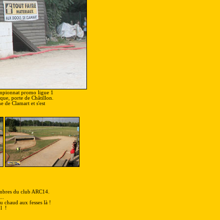
ampionnat promo ligue 1
que, porte de Châtillon.
e de Clamart et s'est
membres du club ARC14.
..
eu chaud aux fesses là !
l !