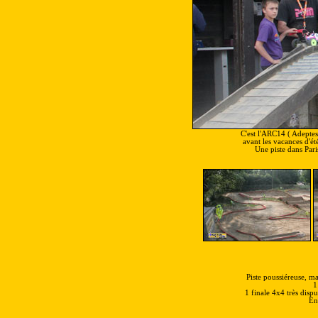
C'est l'ARC14 (
Adeptes
avant les vacances d'été
Une piste dans Paris
Piste poussiéreuse, m
1
1 finale 4x4 très dispu
En