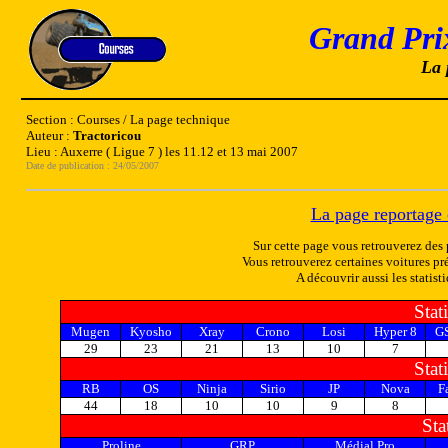
Grand Pri
La 
Section : Courses / La page technique
Auteur :
Tractoricou
Lieu : Auxerre ( Ligue 7 ) les 11.12 et 13 mai 2007
Date de publication : 24/05/2007
La page reportage 
Sur cette page vous retrouverez des 
Vous retrouverez certaines voitures p
A découvrir aussi les statisti
Stat
Mugen
Kyosho
Xray
Crono
Losi
Hyper 8
G
29
23
21
13
10
7
Stat
RB
OS
Ninja
Sirio
JP
Nova
F
44
18
10
10
9
8
Sta
Proline
GRP
Médial Pro