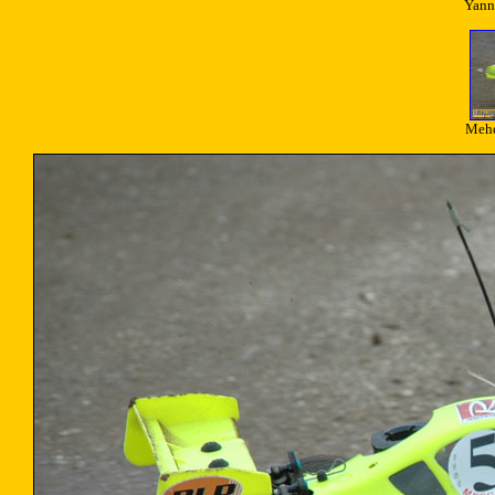
Yann
Mehd