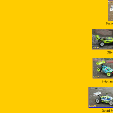
Fran
Oliv
Stéphan
David M