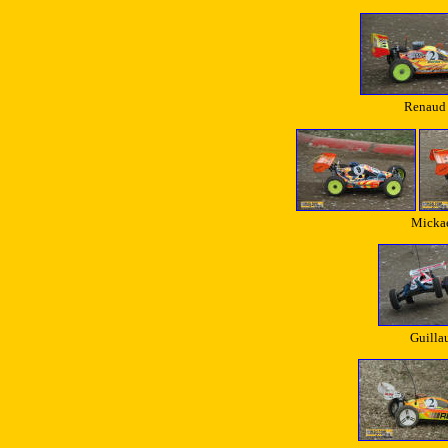
Renaud 
Mickae
Guilla