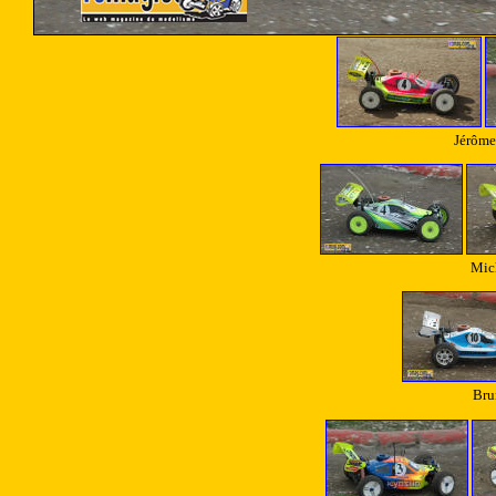
Jérôme
Mich
Bru