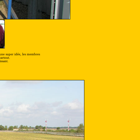
nu une super idée, les membres
artout.
ssant.