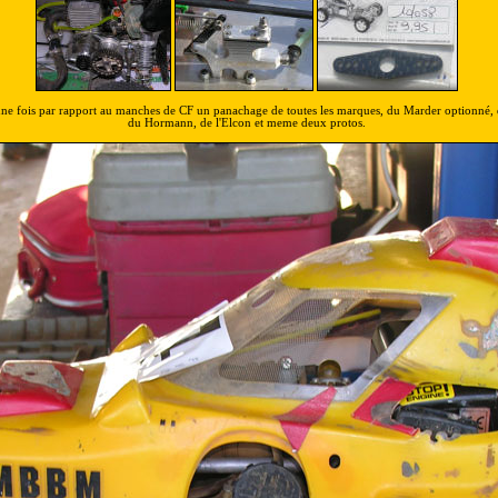
 une fois par rapport au manches de CF un panachage de toutes les marques, du Marder optionné,
du Hormann, de l'Elcon et meme deux protos.