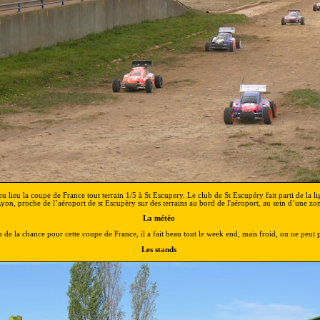
u lieu la coupe de France tout terrain 1/5 à St Escupery. Le club de St Escupéry fait parti de la li
Lyon, proche de l’aéroport de st Escupèry sur des terrains au bord de l'aéroport, au sein d’une zone
La météo
de la chance pour cette coupe de France, il a fait beau tout le week end, mais froid, on ne peut p
Les stands