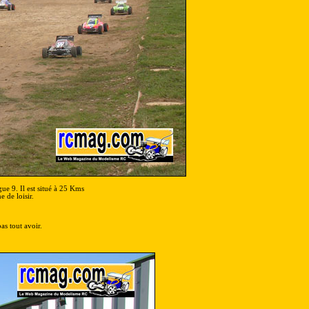
gue 9. Il est situé à 25 Kms
 de loisir.
as tout avoir.